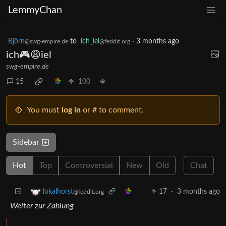
LemmyChan
Björn
to
ich_iel
·
3 months ago
@swg-empire.de
@feddit.org
ich🎮😩iel
swg-empire.de
15
100
You must
log in
or # to comment.
Sidebar
Hot
Top
Controversial
New
Old
Chat
17
·
3 months ago
lokalhorst
@feddit.org
Weiter zur Zahlung