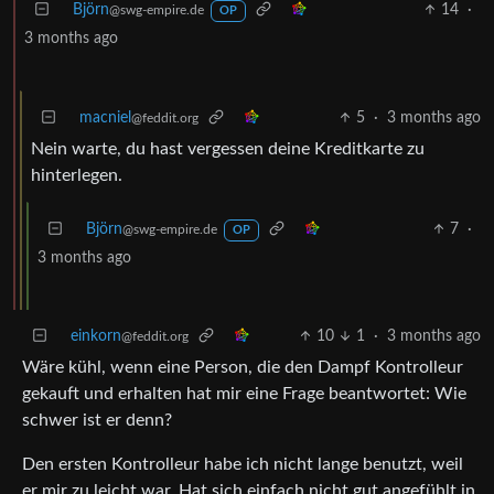
Björn
14
·
@swg-empire.de
OP
3 months ago
macniel
5
·
3 months ago
@feddit.org
Nein warte, du hast vergessen deine Kreditkarte zu
hinterlegen.
Björn
7
·
@swg-empire.de
OP
3 months ago
einkorn
10
1
·
3 months ago
@feddit.org
Wäre kühl, wenn eine Person, die den Dampf Kontrolleur
gekauft und erhalten hat mir eine Frage beantwortet: Wie
schwer ist er denn?
Den ersten Kontrolleur habe ich nicht lange benutzt, weil
er mir zu leicht war. Hat sich einfach nicht gut angefühlt in