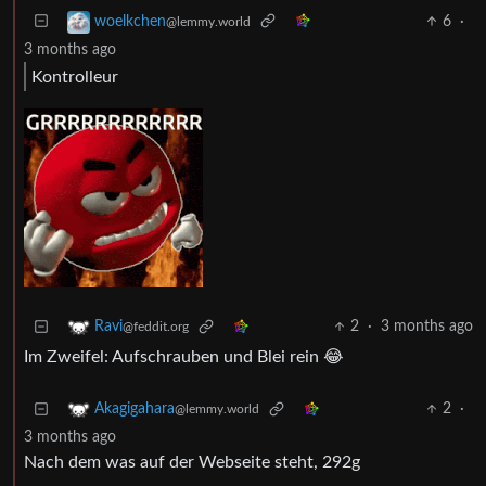
6
·
woelkchen
@lemmy.world
3 months ago
Kontrolleur
2
·
3 months ago
Ravi
@feddit.org
Im Zweifel: Aufschrauben und Blei rein 😂
2
·
Akagigahara
@lemmy.world
3 months ago
Nach dem was auf der Webseite steht, 292g