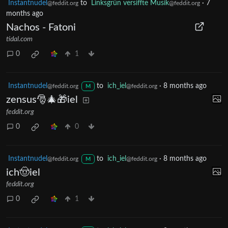
Instantnudel
to
Linksgrün versiffte Musik
·
7
@feddit.org
@feddit.org
months ago
Nachos - Fatoni
tidal.com
0
1
Instantnudel
to
ich_iel
·
8 months ago
@feddit.org
@feddit.org
M
zensus🎅🎄🎁iel
feddit.org
0
0
Instantnudel
to
ich_iel
·
8 months ago
@feddit.org
@feddit.org
M
ich🤠iel
feddit.org
0
1