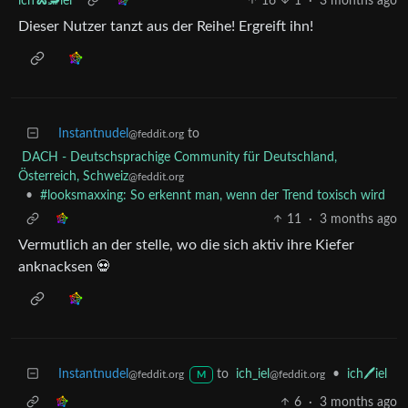
ich🐍🦂iel
16
1
·
3 months ago
Dieser Nutzer tanzt aus der Reihe! Ergreift ihn!
Instantnudel
to
@feddit.org
DACH - Deutschsprachige Community für Deutschland,
Österreich, Schweiz
@feddit.org
•
#looksmaxxing: So erkennt man, wenn der Trend toxisch wird
11
·
3 months ago
Vermutlich an der stelle, wo die sich aktiv ihre Kiefer
anknacksen 💀
Instantnudel
to
ich_iel
•
ich🖊️iel
@feddit.org
@feddit.org
M
6
·
3 months ago