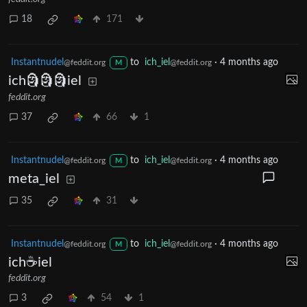
18
171
Instantnudel
to
ich_iel
·
4 months ago
@feddit.org
@feddit.org
M
ich🗿🗿🗿iel
feddit.org
37
66
1
Instantnudel
to
ich_iel
·
4 months ago
@feddit.org
@feddit.org
M
meta_iel
35
31
Instantnudel
to
ich_iel
·
4 months ago
@feddit.org
@feddit.org
M
ich☕iel
feddit.org
3
54
1