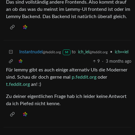
Das sind vollständig andere Frontends. Also kommt drauf
an ob das was du meinst im Lemmy-UI frontend ist oder im
Lemmy Backend. Das Backend ist natürlich überall gleich.
Instantnudel
to
ich_iel
•
ich👀iel
@feddit.org
@feddit.org
M
9
·
3 months ago
Für lemmy gibt es auch einige alternativ UIs die Moderner
sind. Schau dir doch gerne mal
p.feddit.org
oder
t.feddit.org
an! :)
Zu deiner eigentlichen Frage hab ich leider keine Antwort
da ich Piefed nicht kenne.