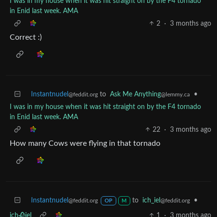
I was in my house when it was hit straight on by the F4 tornado
in Enid last week. AMA
2
·
3 months ago
Correct :)
Instantnudel
to
Ask Me Anything
•
@feddit.org
@lemmy.ca
I was in my house when it was hit straight on by the F4 tornado
in Enid last week. AMA
22
·
3 months ago
How many Cows were flying in that tornado
Instantnudel
to
ich_iel
•
@feddit.org
@feddit.org
OP
M
ich🥀iel
1
·
3 months ago