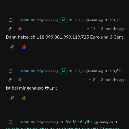
Instantnudel
to
ich_iel
•
ich_iel
@feddit.org
@feddit.org
M
11
·
3 months ago
Dann hätte ich 118.999.881.999.119.725 Euro und 3 Cent
Instantnudel
to
ich_iel
•
ich🖊️iel
@feddit.org
@feddit.org
M
3
·
3 months ago
Ist bei mir genauso 🐸🤝🦆
Instantnudel
to
Ask Me Anything
•
@feddit.org
@lemmy.ca