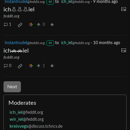
Instantnudel
to
ich_iel
·
9 months ago
@feddit.org
@feddit.org
M
ich👃👃👃iel
feddit.org
1
0
Instantnudel
to
ich_iel
·
10 months ago
@feddit.org
@feddit.org
M
ich🚗🚗iel
feddit.org
0
1
Next
Moderates
ich_iel
@feddit.org
wir_iel
@feddit.org
kreisvegs
@discuss.tchncs.de