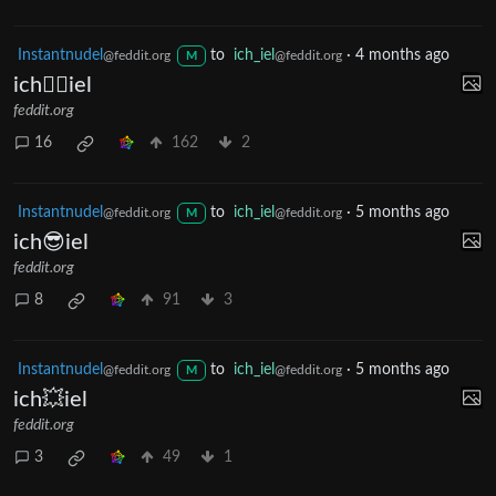
Instantnudel
to
ich_iel
·
4 months ago
@feddit.org
@feddit.org
M
ich🤾‍♀️iel
feddit.org
16
162
2
Instantnudel
to
ich_iel
·
5 months ago
@feddit.org
@feddit.org
M
ich😎iel
feddit.org
8
91
3
Instantnudel
to
ich_iel
·
5 months ago
@feddit.org
@feddit.org
M
ich💥iel
feddit.org
3
49
1