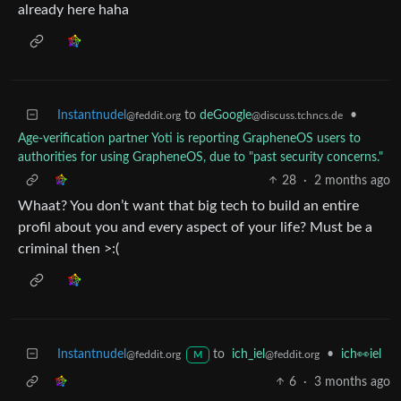
already here haha
Instantnudel
to
deGoogle
•
@feddit.org
@discuss.tchncs.de
Age-verification partner Yoti is reporting GrapheneOS users to
authorities for using GrapheneOS, due to "past security concerns."
28
·
2 months ago
Whaat? You don’t want that big tech to build an entire
profil about you and every aspect of your life? Must be a
criminal then >:(
Instantnudel
to
ich_iel
•
ich👀iel
@feddit.org
@feddit.org
M
6
·
3 months ago