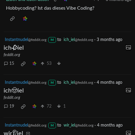
Hobbycoding? Ist das dieses Vibe Coding?
Instantnudel
to
ich_iel
·
3 months ago
@feddit.org
@feddit.org
M
ich🥀iel
feddit.org
15
53
Instantnudel
to
ich_iel
·
4 months ago
@feddit.org
@feddit.org
M
ich🤠iel
feddit.org
19
72
1
Instantnudel
to
wir_iel
·
4 months ago
@feddit.org
@feddit.org
M
wir👂iel