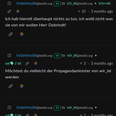
Instantnudel
to
ich_iel
•
ich👀iel
@feddit.org
@feddit.org
M
35
·
3 months ago
Ich hab hiermit überhaupt nichts zu tun, ich weiß nicht was
sie von mir wollen Herr Dobrindt!
Instantnudel
to
wir_iel
•
@feddit.org
@feddit.org
M
wir🗣️🚩iel
3
·
3 months ago
Möchtest du vielleicht der Propagandaminister von wir_iel
werden
Instantnudel
to
wir_iel
•
@feddit.org
@feddit.org
M
wir🗣️🚩iel
2
·
3 months ago