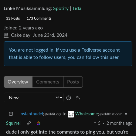
Linke Musiksammlung:
Spotify
|
Tidal
33 Posts
173 Comments
Joined
2 years ago
Cake day:
June 23rd, 2024
You are not logged in. If you use a Fediverse account
that is able to follow users, you can follow this user.
Overview
Comments
Posts
Instantnudel
to
•
Wholesome
@feddit.org
@reddthat.com
Squirrel!
5
·
2 months ago
dude I only got into the comments to ping you, but you’re