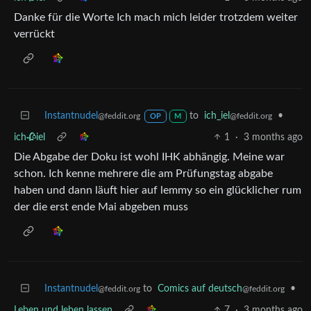
Danke für die Worte Ich mach mich leider trotzdem weiter
verrückt
Instantnudel
to
ich_iel
•
@feddit.org
@feddit.org
OP
M
ich🥀iel
1
·
3 months ago
Die Abgabe der Doku ist wohl IHK abhängig. Meine war
schon. Ich kenne mehrere die am Prüfungstag abgabe
haben und dann läuft hier auf lemmy so ein glücklicher rum
der die erst ende Mai abgeben muss
Instantnudel
to
Comics auf deutsch
•
@feddit.org
@feddit.org
Leben und leben lassen
7
·
3 months ago