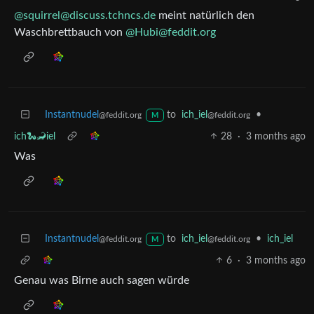
@squirrel@discuss.tchncs.de
meint natürlich den
Waschbrettbauch von
@Hubi@feddit.org
Instantnudel
to
ich_iel
•
@feddit.org
@feddit.org
M
ich🐍🦂iel
28
·
3 months ago
Was
Instantnudel
to
ich_iel
•
ich_iel
@feddit.org
@feddit.org
M
6
·
3 months ago
Genau was Birne auch sagen würde