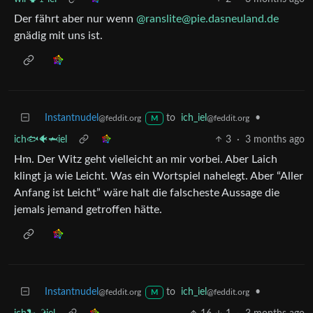
Der fährt aber nur wenn
@ranslite@pie.dasneuland.de
gnädig mit uns ist.
Instantnudel
to
ich_iel
•
@feddit.org
@feddit.org
M
ich🐟🐠🦈iel
3
·
3 months ago
Hm. Der Witz geht vielleicht an mir vorbei. Aber Laich
klingt ja wie Leicht. Was ein Wortspiel nahelegt. Aber “Aller
Anfang ist Leicht” wäre halt die falscheste Aussage die
jemals jemand getroffen hätte.
Instantnudel
to
ich_iel
•
@feddit.org
@feddit.org
M