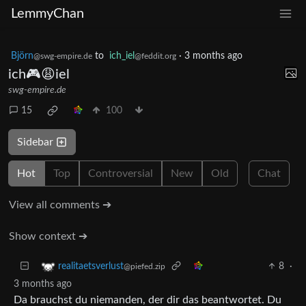
LemmyChan
Björn
to
ich_iel
·
3 months ago
@swg-empire.de
@feddit.org
ich🎮😩iel
swg-empire.de
15
100
Sidebar
Hot
Top
Controversial
New
Old
Chat
View all comments ➔
Show context ➔
8
·
realitaetsverlust
@piefed.zip
3 months ago
Da brauchst du niemanden, der dir das beantwortet. Du