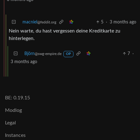
macniel
5
·
3 months ago
@feddit.org
Nein warte, du hast vergessen deine Kreditkarte zu
hinterlegen.
Björn
7
·
@swg-empire.de
OP
3 months ago
BE: 0.19.15
Modlog
Legal
Instances