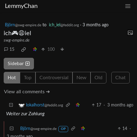
LemmyChan
Björn
to
ich_iel
·
3 months ago
@swg-empire.de
@feddit.org
ich🎮😩iel
swg-empire.de
15
100
Sidebar
Hot
Top
Controversial
New
Old
Chat
View all comments ➔
17
·
3 months ago
lokalhorst
@feddit.org
Weiter zur Zahlung
Björn
14
·
@swg-empire.de
OP
3 months ago