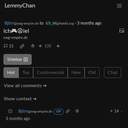
LemmyChan
Björn
to
ich_iel
·
3 months ago
@swg-empire.de
@feddit.org
ich🎮😩iel
swg-empire.de
15
100
Sidebar
Hot
Top
Controversial
New
Old
Chat
View all comments ➔
Show context ➔
Björn
14
·
@swg-empire.de
OP
3 months ago