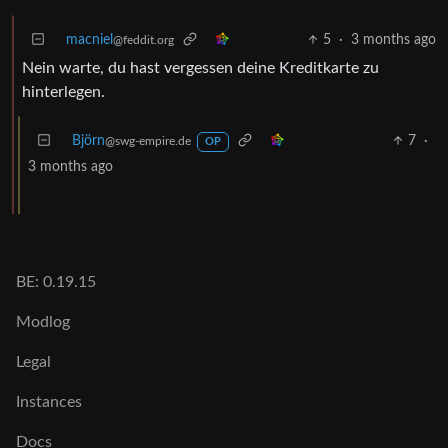
macniel
5
·
3 months ago
@feddit.org
Nein warte, du hast vergessen deine Kreditkarte zu
hinterlegen.
Björn
7
·
@swg-empire.de
OP
3 months ago
BE: 0.19.15
Modlog
Legal
Instances
Docs