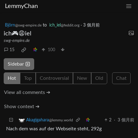
LemmyChan
Björn
to
ich_iel
·
3 個月前
@swg-empire.de
@feddit.org
ich🎮😩iel
swg-empire.de
15
100
Sidebar
Hot
Top
Controversial
New
Old
Chat
View all comments ➔
Show context ➔
2
·
3 個月前
Akagigahara
@lemmy.world
Nach dem was auf der Webseite steht, 292g