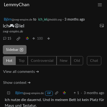
LemmyChan
Björn
to
ich_iel
·
3 months ago
@swg-empire.de
@feddit.org
ich🎮😩iel
swg-empire.de
15
100
Sidebar
Hot
Top
Controversial
New
Old
Chat
View all comments ➔
Show context ➔
Björn
1
·
3 months ago
@swg-empire.de
OP
Ich nutze die dauernd. Und in meinem Bett ist kein Platz für
Maus und Tastatur.