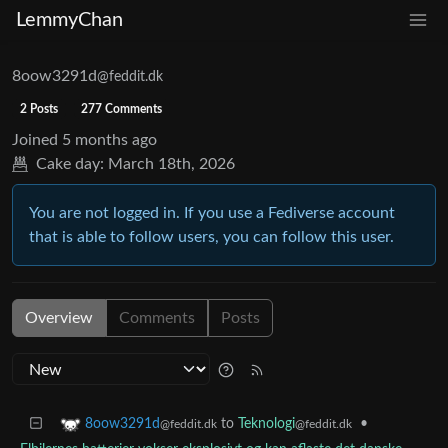
LemmyChan
8oow3291d
@feddit.dk
2 Posts
277 Comments
Joined
5 months ago
Cake day:
March 18th, 2026
You are not logged in. If you use a Fediverse account
that is able to follow users, you can follow this user.
Overview
Comments
Posts
to
Teknologi
•
8oow3291d
@feddit.dk
@feddit.dk