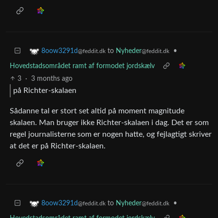
to
Nyheder
•
8oow3291d
@feddit.dk
@feddit.dk
Hovedstadsområdet ramt af formodet jordskælv
3
·
3 months ago
på Richter-skalaen
Sådanne tal er stort set altid på moment magnitude
skalaen. Man bruger ikke Richter-skalaen i dag. Det er som
regel journalisterne som er nogen hatte, og fejlagtigt skriver
at det er på Richter-skalaen.
to
Nyheder
•
8oow3291d
@feddit.dk
@feddit.dk