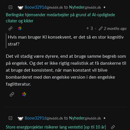
to
Nyheder
•
8oow3291d
@feddit.dk
@feddit.dk
Berlingske hjemsender medarbejder på grund af AI-opdigtede
citater og kilder
3
·
2 months ago
Hvis man bruger KI konsekvent, er det så en stor kognitiv
straf?
Det vil stadig være dyrere, end at bruge samme begreb som
på engelsk. Og det er ikke rigtig realistisk at få danskerne til
at bruge det konsistent, når man konstant vil blive
bombarderet med den engelske version i den engelske
faglitteratur.
to
Nyheder
•
8oow3291d
@feddit.dk
@feddit.dk
Store energiprojekter risikerer lang ventetid [op til 10 år]