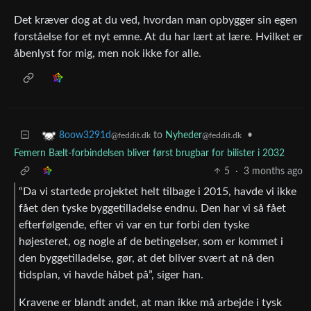
Det kræver dog at du ved, hvordan man opbygger sin egen
forståelse for et nyt emne. At du har lært at lære. Hvilket er
åbenlyst for mig, men nok ikke for alle.
to
Nyheder
•
8oow3291d
@feddit.dk
@feddit.dk
Femern Bælt-forbindelsen bliver først brugbar for bilister i 2032
5
·
3 months ago
“Da vi startede projektet helt tilbage i 2015, havde vi ikke
fået den tyske byggetilladelse endnu. Den har vi så fået
efterfølgende, efter vi var en tur forbi den tyske
højesteret, og nogle af de betingelser, som er kommet i
den byggetilladelse, gør, at det bliver svært at nå den
tidsplan, vi havde håbet på”, siger han.
Kravene er blandt andet, at man ikke må arbejde i tysk