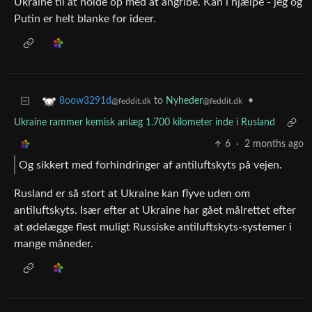
Ukraine til at holde op med at angribe. Kan i hjælpe - jeg og
Putin er helt blanke for ideer.
to
Nyheder
•
8oow3291d
@feddit.dk
@feddit.dk
Ukraine rammer kemisk anlæg 1.700 kilometer inde i Rusland
6
·
2 months ago
Og sikkert med forhindringer af antiluftskyts på vejen.
Rusland er så stort at Ukraine kan flyve uden om
antiluftskyts. Især efter at Ukraine har gået målrettet efter
at ødelægge flest muligt Russiske antiluftskyts-systemer i
mange måneder.