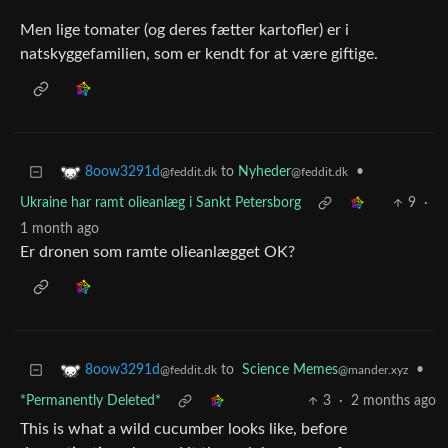
Men lige tomater (og deres fætter kartofler) er i
natskyggefamilien, som er kendt for at være giftige.
to
Nyheder
•
8oow3291d
@feddit.dk
@feddit.dk
Ukraine har ramt olieanlæg i Sankt Petersborg
9
·
1 month ago
Er dronen som ramte olieanlægget OK?
to
Science Memes
•
8oow3291d
@mander.xyz
@feddit.dk
*Permanently Deleted*
3
·
2 months ago
This is what a wild cucumber looks like, before