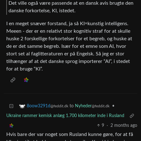
Det ville også være passende at en dansk avis brugte den
danske forkortelse, KI, istedet.
I en meget snæver forstand, ja så KI=kunstig intelligens.
Meeen - der er en relativt stor kognitiv straf for at skulle
huske 2 forskellige forkortelser for et begreb, og huske at
de er det samme begreb. Især for et emne som AI, hvor
stort set al faglitteraturen er på Engelsk. Så jeg er stor
tilhænger af at det danske sprog importerer “AI”, i stedet
for at bruge “KI”.
to
Nyheder
•
8oow3291d
@feddit.dk
@feddit.dk
Ukraine rammer kemisk anlæg 1.700 kilometer inde i Rusland
9
·
2 months ago
Hvis bare der var noget som Rusland kunne gøre, for at få