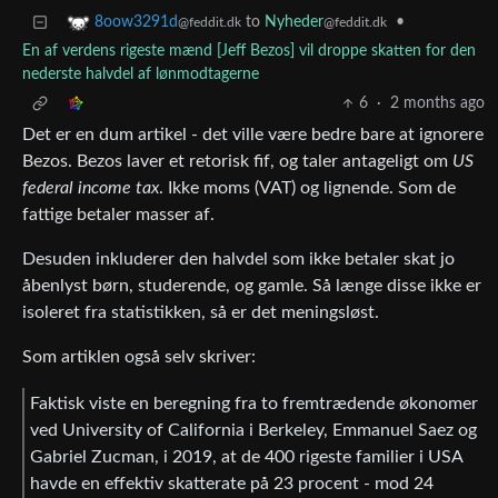
to
Nyheder
•
8oow3291d
@feddit.dk
@feddit.dk
En af verdens rigeste mænd [Jeff Bezos] vil droppe skatten for den
nederste halvdel af lønmodtagerne
6
·
2 months ago
Det er en dum artikel - det ville være bedre bare at ignorere
Bezos. Bezos laver et retorisk fif, og taler antageligt om
US
federal income tax
. Ikke moms (VAT) og lignende. Som de
fattige betaler masser af.
Desuden inkluderer den halvdel som ikke betaler skat jo
åbenlyst børn, studerende, og gamle. Så længe disse ikke er
isoleret fra statistikken, så er det meningsløst.
Som artiklen også selv skriver:
Faktisk viste en beregning fra to fremtrædende økonomer
ved University of California i Berkeley, Emmanuel Saez og
Gabriel Zucman, i 2019, at de 400 rigeste familier i USA
havde en effektiv skatterate på 23 procent - mod 24