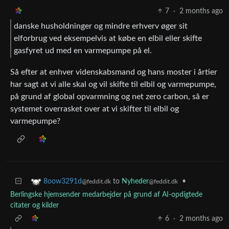
7
·
2 months ago
danske husholdninger og mindre erhverv øger sit
elforbrug ved eksempelvis at købe en elbil eller skifte
gasfyret ud med en varmepumpe på el.
Så efter at enhver videnskabsmand og hans moster i årtier
har sagt at vi alle skal og vil skifte til elbil og varmepumpe,
på grund af global opvarmning og net zero carbon, så er
systemet overrasket over at vi skifter til elbil og
varmepumpe?
to
Nyheder
•
8oow3291d
@feddit.dk
@feddit.dk
Berlingske hjemsender medarbejder på grund af AI-opdigtede
citater og kilder
6
·
2 months ago