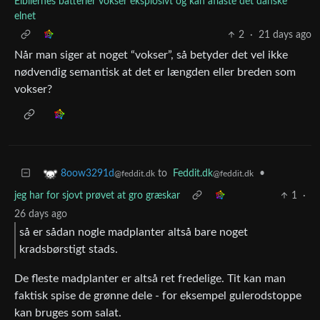
Elbilernes batterier vokser eksplosivt og kan aflaste det danske
elnet
2
·
21 days ago
Når man siger at noget “vokser”, så betyder det vel ikke
nødvendig semantisk at det er længden eller breden som
vokser?
to
Feddit.dk
•
8oow3291d
@feddit.dk
@feddit.dk
jeg har for sjovt prøvet at gro græskar
1
·
26 days ago
så er sådan nogle madplanter altså bare noget
kradsbørstigt stads.
De fleste madplanter er altså ret fredelige. Tit kan man
faktisk spise de grønne dele - for eksempel gulerodstoppe
kan bruges som salat.