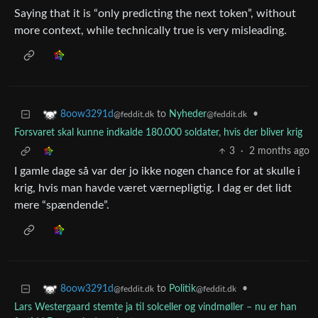
Saying that it is “only predicting the next token”, without
more context, while technically true is very misleading.
to
Nyheder
•
8oow3291d
@feddit.dk
@feddit.dk
Forsvaret skal kunne indkalde 180.000 soldater, hvis der bliver krig
3
·
2 months ago
I gamle dage så var der jo ikke nogen chance for at skulle i
krig, hvis man havde været værnepligtig. I dag er det lidt
mere “spændende”.
to
Politik
•
8oow3291d
@feddit.dk
@feddit.dk
Lars Westergaard stemte ja til solceller og vindmøller – nu er han