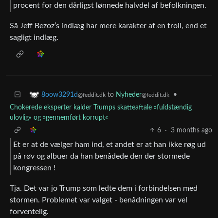
procent for den dårligst lønnede halvdel af befolkningen.
Så Jeff Bezoz’s indlæg har mere karakter af en troll, end et
sagligt indlæg.
to
Nyheder
•
8oow3291d
@feddit.dk
@feddit.dk
Chokerede eksperter kalder Trumps skatteaftale »fuldstændig
ulovlig« og »gennemført korrupt«
6
·
3 months ago
Et er at de vælger ham ind, et andet er at han ikke røg ud
på røv og albuer da han benådede den der stormede
kongressen !
Tja. Det var jo Trump som ledte dem i forbindelsen med
stormen. Problemet var valget - benådningen var vel
forventelig.