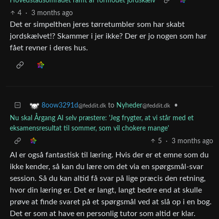
Hovedstadsområdet ramt af formodet jordskælv
4
·
3 months ago
Det er simpelthen jeres tørretumbler som har skabt
jordskælvet!? Skammer i jer ikke? Der er jo nogen som har
fået revner i deres hus.
to
Nyheder
•
8oow3291d
@feddit.dk
@feddit.dk
Nu skal Årgang AI selv præstere: 'Jeg frygter, at vi står med et
eksamensresultat til sommer, som vil chokere mange'
5
·
3 months ago
AI er også fantastisk til læring. Hvis der er et emne som du
ikke kender, så kan du lære om det via en spørgsmål-svar
session. Så du kan altid få svar på lige præcis den retning,
hvor din læring er. Det er langt, langt bedre end at skulle
prøve at finde svaret på et spørgsmål ved at slå op i en bog.
Det er som at have en personlig tutor som altid er klar.