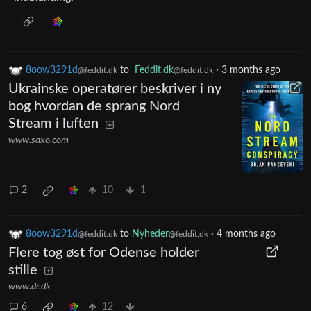
8oow3291d
to
Feddit.dk
·
3 months ago
@feddit.dk
@feddit.dk
Ukrainske operatører beskriver i ny
bog hvordan de sprang Nord
Stream i luften
www.saxo.com
2
10
1
8oow3291d
to
Nyheder
·
4 months ago
@feddit.dk
@feddit.dk
Flere tog øst for Odense holder
stille
www.dr.dk
6
12